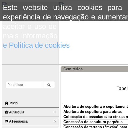
Este website utiliza cookies para
experiência de navegação e aumentar
aceitar o uso de cookies basta conti
mais informação consulte a informaç
e Política de cookies
do site.
Cemitérios
Tabel
Início
Abertura de sepultura e sepultamen
Abertura de sepultura para obras
Autarquia
Colocação de ossadas e/ou cinzas n
A Freguesia
Concessão de sepultura perpétua
Concessão de terreno (3mx4m) para