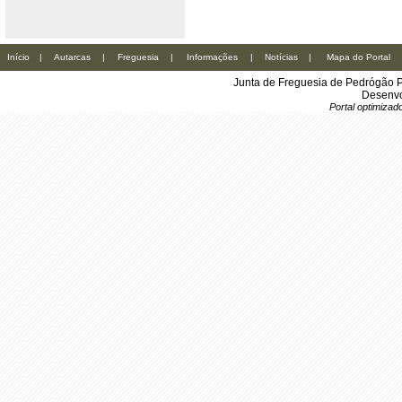
Início
|
Autarcas
|
Freguesia
|
Informações
|
Notícias
|
Mapa do Portal
Junta de Freguesia de Pedrógão P
Desenvo
Portal optimiza