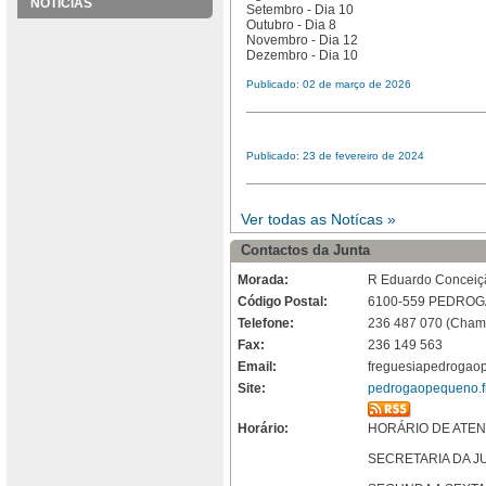
NOTÍCIAS
Setembro - Dia 10
Outubro - Dia 8
Novembro - Dia 12
Dezembro - Dia 10
Publicado: 02 de março de 2026
Publicado: 23 de fevereiro de 2024
Ver todas as Notícas »
Contactos da Junta
Morada:
R Eduardo Conceição
Código Postal:
6100-559 PEDRO
Telefone:
236 487 070 (Chama
Fax:
236 149 563
Email:
freguesiapedrogao
Site:
pedrogaopequeno.fr
Horário:
HORÁRIO DE ATEN
SECRETARIA DA J