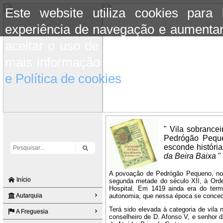
Este website utiliza cookies para
experiência de navegação e aumentar
aceitar o uso de cookies basta conti
mais informação consulte a informaç
e Política de cookies
do site.
" Vila sobrancei
Pedrógão Peque
esconde históri
da Beira Baixa
"
A povoação de Pedrógão Pequeno, no 
Início
segunda metade do século XII, à Ord
Hospital. Em 1419 ainda era do term
Autarquia
autonomia, que nessa época se concedi
Terá sido elevada à categoria de vila n
A Freguesia
conselheiro de D. Afonso V, e senhor