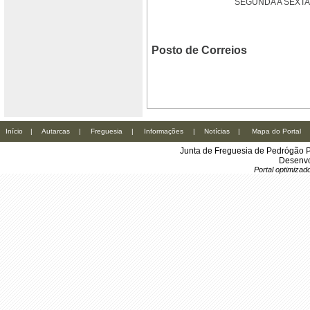
SEGUNDA A SEXTA: 
Posto de Correios
Início
|
Autarcas
|
Freguesia
|
Informações
|
Notícias
|
Mapa do Portal
Junta de Freguesia de Pedrógão P
Desenvo
Portal optimiza