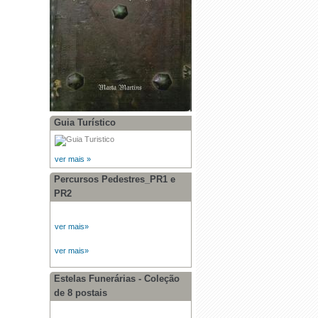
Guia Turístico
ver mais »
Percursos Pedestres_PR1 e
PR2
ver mais»
ver mais»
Estelas Funerárias - Coleção
de 8 postais