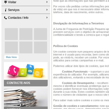
Note que as informações que não permitem a id
Visitar
Por vezes são pedidas certas informações pes
de vida) em que nos é necessário obter infor
Serviços
telefone, data de nascimento, entre outros.
Contactos / Info
Divulgação de Informações a Terceriros
A Junta de Freguesia de Pedrógão Pequeno apen
prestem serviços com o objetivo de armazenar e
confidencialidade e tendo a certeza que o reg
Política de Cookies
Um cookie consiste num pequeno arquivo de tex
internet e é usado para recordar, bem como obt
Mais fotos
pode, ao visitá-lo, receber um cookie. Por vez
utilizados para certas campanhas e e-mail.
Podemos utilizar dois tipos de cookies, que inc
Cookies Funcionais
– suportam o uso 
experiência do utilizador. Por exemplo, utiliza
dos utilizadores, evitando a necessidade de i
CONTACTE-NOS
Cookies de Desempenho
– recolhem i
mesmo e identificar eventuais problemas que o 
cookies podem fornecer-nos informações sobre 
durante a sua visita. Estes cookies também são 
como o número de visitantes que o nosso site 
Para saber mais sobre cookies e como os mesm
Gestão de cookies e cancelamento:
note qu
entanto, em alguns casos, determinados servi