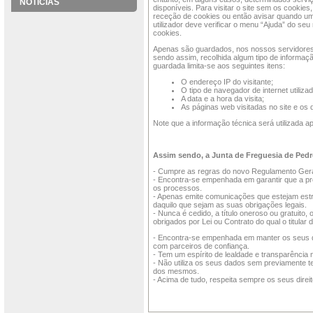
NOTÍCIAS
disponíveis. Para visitar o site sem os cookies
receção de cookies ou então avisar quando um 
utilizador deve verificar o menu “Ajuda” do se
cookies.
Apenas são guardados, nos nossos servidores, 
sendo assim, recolhida algum tipo de informação
guardada limita-se aos seguintes itens:
O endereço IP do visitante;
O tipo de navegador de internet utiliza
A data e a hora da visita;
As páginas web visitadas no site e o
Note que a informação técnica será utilizada ap
Assim sendo, a Junta de Freguesia de Ped
- Cumpre as regras do novo Regulamento Gera
- Encontra-se empenhada em garantir que a pr
os processos.
- Apenas emite comunicações que estejam estr
daquilo que sejam as suas obrigações legais.
- Nunca é cedido, a título oneroso ou gratuit
obrigados por Lei ou Contrato do qual o titular 
- Encontra-se empenhada em manter os seus da
com parceiros de confiança.
- Tem um espírito de lealdade e transparência 
- Não utiliza os seus dados sem previamente ter
dos mesmos.
- Acima de tudo, respeita sempre os seus direit