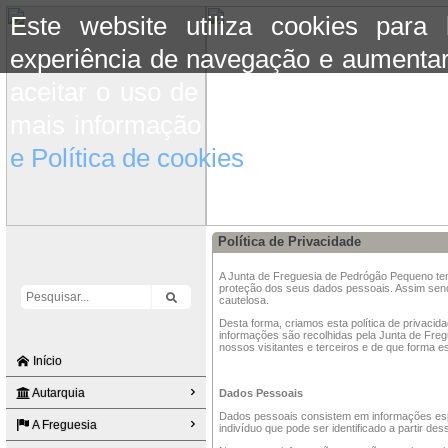
Este website utiliza cookies para
experiência de navegação e aumentar
aceitar o uso de cookies basta conti
mais informação consulte a informaç
e Política de cookies
do site.
Política de Privacidade
A Junta de Freguesia de Pedrógão Pequeno te
proteção dos seus dados pessoais. Assim sendo
cautelosa.
Desta forma, criamos esta política de privacid
informações são recolhidas pela Junta de Fre
nossos visitantes e terceiros e de que forma e
Início
Autarquia
Dados Pessoais
Dados pessoais consistem em informações espe
A Freguesia
indivíduo que pode ser identificado a partir de