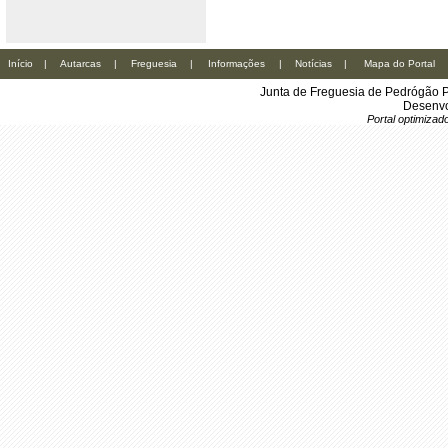
Início
|
Autarcas
|
Freguesia
|
Informações
|
Notícias
|
Mapa do Portal
Junta de Freguesia de Pedrógão P
Desenvo
Portal optimiza