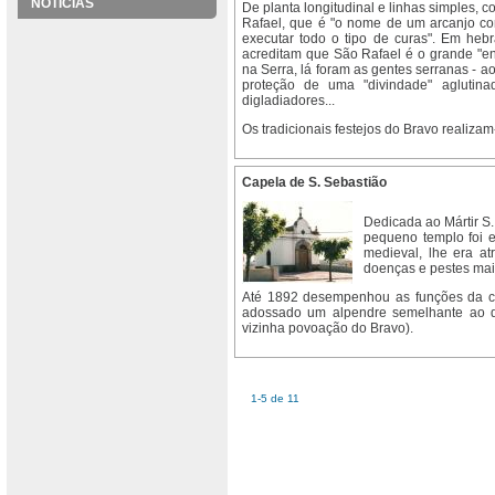
NOTÍCIAS
De planta longitudinal e linhas simples,
Rafael, que é "o nome de um arcanjo com
executar todo o tipo de curas". Em hebr
acreditam que São Rafael é o grande "en
na Serra, lá foram as gentes serranas - a
proteção de uma "divindade" aglutina
digladiadores...
Os tradicionais festejos do Bravo realiza
Capela de S. Sebastião
Dedicada ao Mártir S.
pequeno templo foi e
medieval, lhe era at
doenças e pestes mais
Até 1892 desempenhou as funções da ca
adossado um alpendre semelhante ao d
vizinha povoação do Bravo).
1-5 de 11