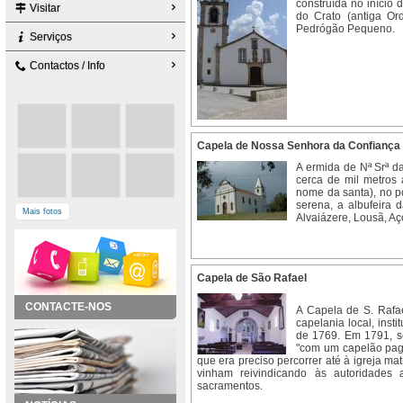
construída no início 
Visitar
do Crato (antiga Ord
Pedrógão Pequeno.
Serviços
Contactos / Info
Capela de Nossa Senhora da Confiança
A ermida de Nª Srª d
cerca de mil metros 
nome da santa), no po
serena, a albufeira 
Mais fotos
Alvaiázere, Lousã, Aço
Capela de São Rafael
CONTACTE-NOS
A Capela de S. Rafae
capelania local, inst
de 1769. Em 1791, se
"com um capelão pago
que era preciso percorrer até à igreja 
vinham reivindicando às autoridades
sacramentos.