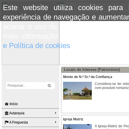
Este website utiliza cookies para
experiência de navegação e aumentar
aceitar o uso de cookies basta conti
mais informação consulte a informaç
e Política de cookies
do site.
Locais de Interese (Património)
Monte de N.ª Sr.ª da Confiança
Considera-se ter sid
com possível romaniza
Início
Autarquia
Igreja Matriz
A Freguesia
A Igreja Matriz de P