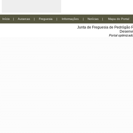
Início
|
Autarcas
|
Freguesia
|
Informações
|
Notícias
|
Mapa do Portal
Junta de Freguesia de Pedrógão P
Desenvo
Portal optimiza