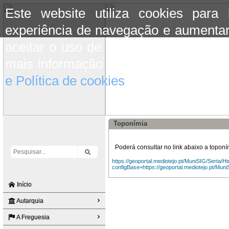
Este website utiliza cookies para
experiência de navegação e aumentar
aceitar o uso de cookies basta conti
mais informação consulte a informaç
e Política de cookies
do site.
Toponímia
Poderá consultar no link abaixo a topo
https://geoportal.mediotejo.pt/MuniSIG/Serta/H
configBase=https://geoportal.mediotejo.pt/Mun
Início
Autarquia
A Freguesia