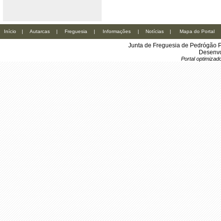
Início
|
Autarcas
|
Freguesia
|
Informações
|
Notícias
|
Mapa do Portal
Junta de Freguesia de Pedrógão P
Desenvo
Portal optimiza