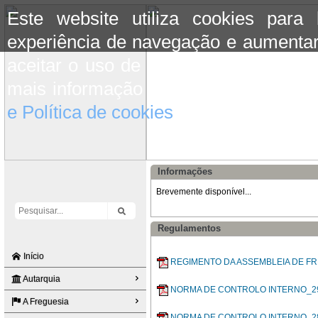
Este website utiliza cookies para
experiência de navegação e aumentar
aceitar o uso de cookies basta conti
mais informação consulte a informaç
e Política de cookies
do site.
Informações
Brevemente disponível...
Regulamentos
Início
REGIMENTO DA ASSEMBLEIA DE FR
Autarquia
NORMA DE CONTROLO INTERNO_29
A Freguesia
NORMA DE CONTROLO INTERNO_28