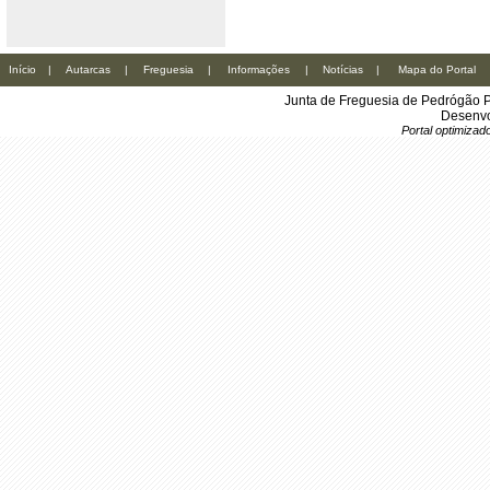
Início
|
Autarcas
|
Freguesia
|
Informações
|
Notícias
|
Mapa do Portal
Junta de Freguesia de Pedrógão P
Desenvo
Portal optimiza