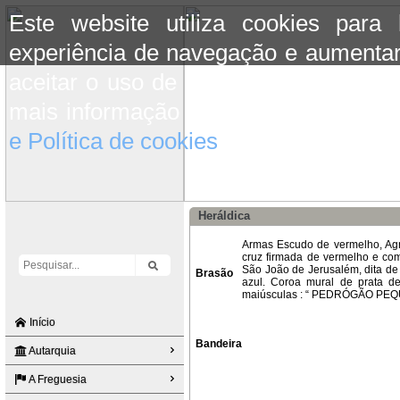
Este website utiliza cookies para
experiência de navegação e aumentar
aceitar o uso de cookies basta conti
mais informação consulte a informaç
e Política de cookies
do site.
Heráldica
Armas Escudo de vermelho, Ag
cruz firmada de vermelho e co
São João de Jerusalém, dita de
Brasão
azul. Coroa mural de prata de
maiúsculas : “ PEDRÓGÃO PEQ
Início
Bandeira
Autarquia
A Freguesia