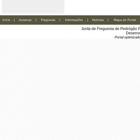
Início
|
Autarcas
|
Freguesia
|
Informações
|
Notícias
|
Mapa do Portal
Junta de Freguesia de Pedrógão P
Desenvo
Portal optimiza