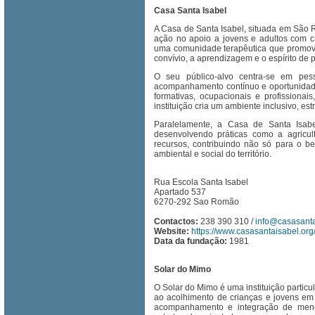
Casa Santa Isabel
A Casa de Santa Isabel, situada em São 
ação no apoio a jovens e adultos com 
uma comunidade terapêutica que promove
convívio, a aprendizagem e o espírito de p
O seu público-alvo centra-se em pess
acompanhamento contínuo e oportunidades
formativas, ocupacionais e profissionais
instituição cria um ambiente inclusivo, estr
Paralelamente, a Casa de Santa Isabel
desenvolvendo práticas como a agricult
recursos, contribuindo não só para o b
ambiental e social do território.
Rua Escola Santa Isabel
Apartado 537
6270-292 Sao Romão
Contactos:
238 390 310 /
info@casasanta
Website:
https://www.casasantaisabel.org
Data da fundação:
1981
Solar do Mimo
O Solar do Mimo é uma instituição partic
ao acolhimento de crianças e jovens em 
acompanhamento e integração de menor