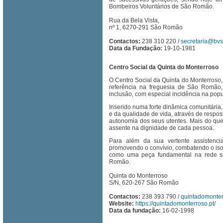
Bombeiros Voluntários de São Romão.
Rua da Bela Vista,
nº 1, 6270-291 São Romão
Contactos:
238 310 220 /
secretaria@bv
Data da Fundação:
19-10-1981
Centro Social da Quinta do Monterroso
O Centro Social da Quinta do Monterroso,
referência na freguesia de São Romão
inclusão, com especial incidência na pop
Inserido numa forte dinâmica comunitári
e da qualidade de vida, através de respos
autonomia dos seus utentes. Mais do que
assente na dignidade de cada pessoa.
Para além da sua vertente assistencial
promovendo o convívio, combatendo o isol
como uma peça fundamental na rede soc
Romão.
Quinta do Monterroso
S/N, 620-267 São Romão
Contactos:
238 393 790
/
quintadomonte
Website:
https://quintadomonterroso.pt/
Data da fundação:
16-02-1998