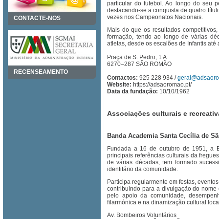
particular do futebol. Ao longo do seu 
destacando-se a conquista de quatro títul
vezes nos Campeonatos Nacionais.
CONTACTE-NOS
Mais do que os resultados competitivos,
formação, tendo ao longo de várias dé
atletas, desde os escalões de Infantis até
Praça de S. Pedro, 1 A
6270–287 SÃO ROMÃO
RECENSEAMENTO
Contactos:
925 228 934 /
geral@adsaoro
Website:
https://adsaoromao.pt/
Data da fundação:
10/10/1962
Associações culturais e recreati
Banda Academia Santa Cecília de S
Fundada a 16 de outubro de 1951, a 
principais referências culturais da fregu
de várias décadas, tem formado sucess
identitário da comunidade.
Participa regularmente em festas, eventos 
contribuindo para a divulgação do nome
pelo apoio da comunidade, desempenh
filarmónica e na dinamização cultural loca
Av. Bombeiros Voluntários