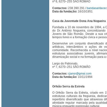
nº 6, 6270–255 SÃO ROMÃO
Contactos:
238 390 291 /
bandasantaceci
Data da fundação:
16/10/1951
Casa da Juventude Dona Ana Nogueira
Fundada a 10 de novembro de 1994, a C
do Dr. António Nogueira, concretizand
Jovens de São Romão. Desde a sua cri
tempos livres e a formação cívica e pesso
Desenvolve um conjunto diversificado de
artísticas, intercâmbios e ações de v
comunidade. Reconhecida a nível nacio
estruturas associativas juvenis, afir
dinamização social e na formação para a 
Largo do Patronato,
nº 7, 6270–251 SÃO ROMÃO
Contactos:
cjansr@gmai.com
Data da fundação:
10/11/1994
Orfeão Serra da Estrela
O Orfeão Serra da Estrela, criado em 
estruturas culturais da freguesia, ded
repertório diversificado que atravessa 
atividade regular marcada pela qualida
música enquanto expressão cultural.