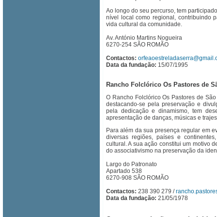
Ao longo do seu percurso, tem participado 
nível local como regional, contribuind
vida cultural da comunidade.
Av. António Martins Nogueira
6270-254 SÃO ROMÃO
Contactos:
orfeaoestreladaserra@gmail
Data da fundação:
15/07/1995
Rancho Folclórico Os Pastores de 
O Rancho Folclórico Os Pastores de São
destacando-se pela preservação e divu
pela dedicação e dinamismo, tem desen
apresentação de danças, músicas e trajes 
Para além da sua presença regular em e
diversas regiões, países e continente
cultural. A sua ação constitui um motivo 
do associativismo na preservação da iden
Largo do Patronato
Apartado 538
6270-908 SÃO ROMÃO
Contactos:
238 390 279 /
rancho.pastor
Data da fundação:
21/05/1978