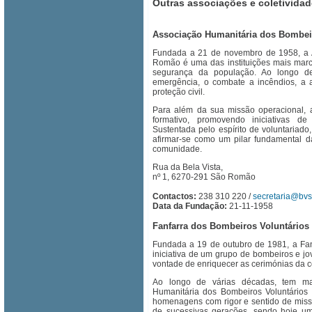
Outras associações e coletividad
Associação Humanitária dos Bombei
Fundada a 21 de novembro de 1958, a A
Romão é uma das instituições mais marc
segurança da população. Ao longo d
emergência, o combate a incêndios, a a
proteção civil.
Para além da sua missão operacional, 
formativo, promovendo iniciativas de
Sustentada pelo espírito de voluntariad
afirmar-se como um pilar fundamental 
comunidade.
Rua da Bela Vista,
nº 1, 6270-291 São Romão
Contactos:
238 310 220 /
secretaria@bv
Data da Fundação:
21-11-1958
Fanfarra dos Bombeiros Voluntário
Fundada a 19 de outubro de 1981, a Fa
iniciativa de um grupo de bombeiros e j
vontade de enriquecer as cerimónias da
Ao longo de várias décadas, tem m
Humanitária dos Bombeiros Voluntário
homenagens com rigor e sentido de missã
de sucessivas gerações, sendo hoje uma