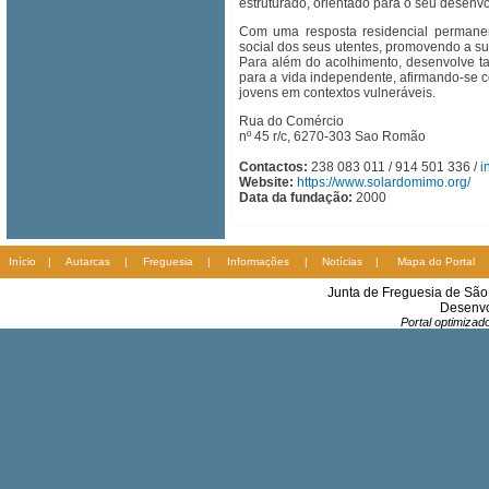
estruturado, orientado para o seu desenvo
Com uma resposta residencial permanen
social dos seus utentes, promovendo a su
Para além do acolhimento, desenvolve t
para a vida independente, afirmando-se c
jovens em contextos vulneráveis.
Rua do Comércio
nº 45 r/c, 6270-303 Sao Romão
Contactos:
238 083 011 / 914 501 336 /
i
Website:
https://www.solardomimo.org/
Data da fundação:
2000
Início
|
Autarcas
|
Freguesia
|
Informações
|
Notícias
|
Mapa do Portal
Junta de Freguesia de Sã
Desenvo
Portal optimiza