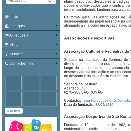
plano desportivo, destaca-se a tradição
clubes e coletividades que incentivam a 
jovens, contribuindo também para a coesão
Início
De forma geral, as associações de Sã
desempenham um papel essencial na dinam
afirmando a vila como um espaço ativo, par
Autarquia
A Freguesia
Associações desportivas
Visitar
Associação Cultural e Recreativa da
Serviços
Sediada na localidade da Senhora do De
Contactos / Info
diversas modalidades e escalões, afirma
longo do seu percurso, tem alcançado vá
desenvolvido na formação e acompanhame
do desporto e da excelência competitiva.
Senhora do Desterro
Apartado 548
6270–908 SÃO ROMÃO
Contactos:
asenhoradodesterro@gmail.
Data da fundação:
22/04/1985
Mais fotos
Associação Desportiva de São Rom
Fundada a 10 de outubro de 1962, a
emblemáticas coletividades da vila, de