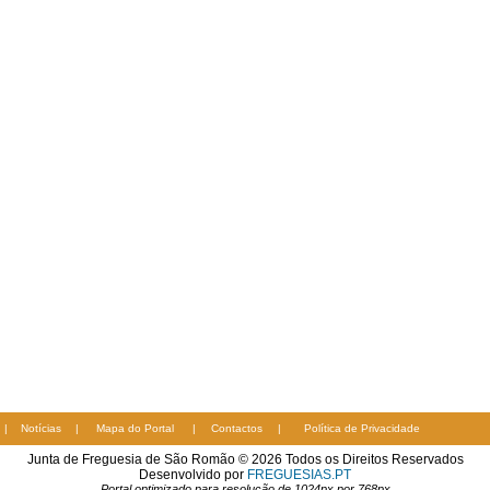
|
Notícias
|
Mapa do Portal
|
Contactos
|
Política de Privacidade
Junta de Freguesia de São Romão © 2026 Todos os Direitos Reservados
Desenvolvido por
FREGUESIAS.PT
Portal optimizado para resolução de 1024px por 768px