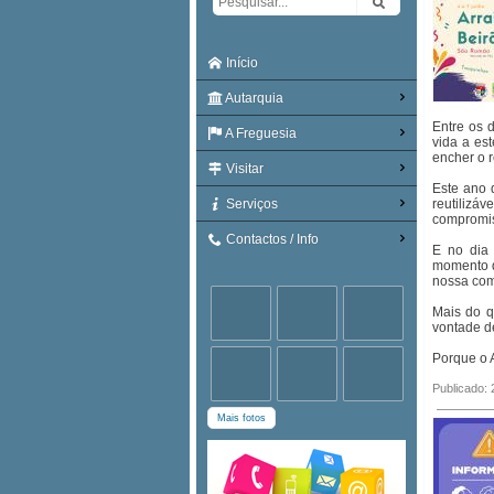
Início
Autarquia
Entre os d
A Freguesia
vida a es
encher o r
Visitar
Este ano 
Serviços
reutilizá
compromis
Contactos / Info
E no dia 
momento de
nossa co
Mais do q
vontade de
Porque o A
Publicado:
Mais fotos