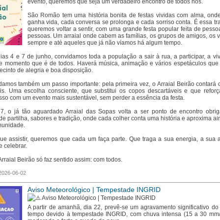
evento, queremos que seja um verdadeiro encontro de todos nós.
São Romão tem uma história bonita de festas vividas com alma, ond
ganha vida, cada conversa se prolonga e cada sorriso conta. É essa tr
queremos voltar a sentir, com uma grande festa popular feita de pesso
pessoas. Um arraial onde cabem as famílias, os grupos de amigos, os v
sempre e até aqueles que já não víamos há algum tempo.
ias 4 e 7 de junho, convidamos toda a população a sair à rua, a participar, a vi
te momento que é de todos. Haverá música, animação e vários espetáculos qu
ecinto de alegria e boa disposição.
damos também um passo importante: pela primeira vez, o Arraial Beirão contará
veis. Uma escolha consciente, que substitui os copos descartáveis e que refor
so com um evento mais sustentável, sem perder a essência da festa.
7, o já tão aguardado Arraial das Sopas volta a ser ponto de encontro obrig
 partilha, sabores e tradição, onde cada colher conta uma história e aproxima ai
munidade.
ue assistir, queremos que cada um faça parte. Que traga a sua energia, a sua a
 celebrar.
rraial Beirão só faz sentido assim: com todos.
 2026-06-02
Aviso Meteorológico | Tempestade INGRID
Aviso Meteorológico | Tempestade INGRID
A partir de amanhã, dia 22, prevê-se um agravamento significativo do
tempo devido à tempestade INGRID, com chuva intensa (15 a 30 mm/