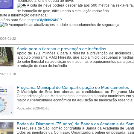
moderado a forte e queda de neve.
A cota de neve poderá descer até aos 500 metros na sexta-feira,
de formação de gelo, dificultando a circulação rodoviária.
ulte a informação detalhada:
 diária para Seia:
https://3ly.link/24kCP
Acompanhe as atualizações e adote comportamentos de segurança.
 2026-01-22
Apoio para a floresta e prevenção de incêndios
Apoio de 12,1 milhões € para a floresta e prevenção de incêndios
lançou o programa MAIS Floresta, que apoia micro, pequenas e média
do setor florestal na aquisição de máquinas e equipamentos para gestão
e redução do risco de incêndio.
 2026-01-18
Programa Municipal de Comparticipação de Medicamentos
O Município de Seia tem abertas as candidaturas ao Programa Mun
Comparticipação de Medicamentos, destinado a apoiar munícipes em s
maior vulnerabilidade económica na aquisição de medicação essencial
Publicado: 2026-01-16
Bodas de Diamante (75 anos) da Banda da Academia de Sant
A Freguesia de São Romão congratula a Banda da Academia de Santa
todos os membros da Comissão Organizadora ontem empossada, assi