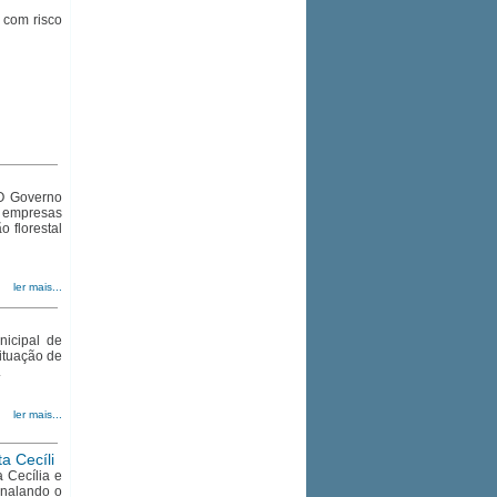
 com risco
 O Governo
s empresas
 florestal
ler mais...
icipal de
ituação de
.
ler mais...
a Cecíli
 Cecília e
nalando o