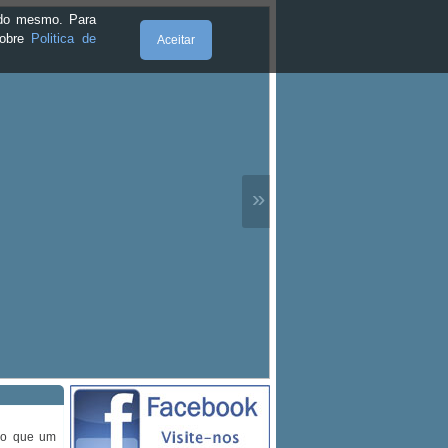
e do mesmo. Para
sobre
Politica de
Aceitar
»
do que um