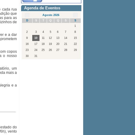
Agenda de Eventos
e cada rua
adição que
Agosto 2026
as para as
D
S
T
Q
Q
S
S
izinhos de
1
2
3
4
5
6
7
8
ver e a dar
9
10
11
12
13
14
15
e prometem
16
17
18
19
20
21
22
23
24
25
26
27
28
29
 com copos
ça o nosso
30
31
atório, um
nda mais a
legria e a
 estado do
6h), vento