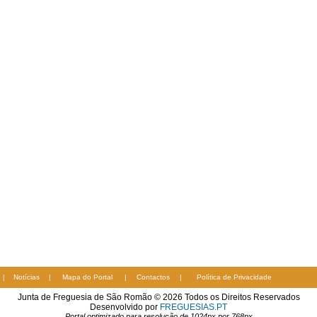
|
Notícias
|
Mapa do Portal
|
Contactos
|
Política de Privacidade
Junta de Freguesia de São Romão © 2026 Todos os Direitos Reservados
Desenvolvido por
FREGUESIAS.PT
Portal optimizado para resolução de 1024px por 768px