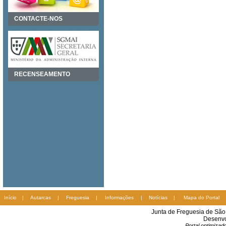
CONTACTE-NOS
RECENSEAMENTO
Início
|
Autarcas
|
Freguesia
|
Informações
|
Notícias
|
Mapa do Portal
Junta de Freguesia de Sã
Desenvo
Portal optimiza