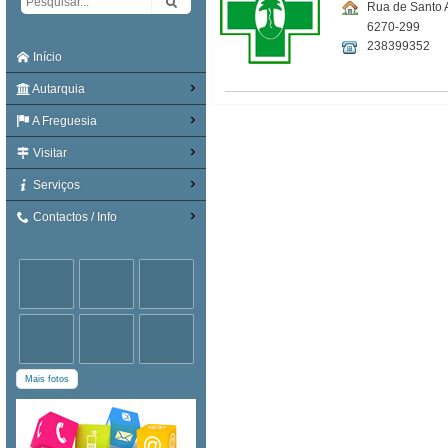
Rua de Santo 
6270-299
238399352
Início
Autarquia
A Freguesia
Visitar
Serviços
Contactos / Info
Mais fotos