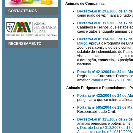
Animais de Companhia:
CONTACTE-NOS
Decreto-Lei nº 292/2000 de 14 
como ruído de vizinhança o ruído 
Decreto-Lei
nº
313/2003 de 17 d
Canídeos e Felinos, que estabelec
cães e gatos enquanto animais de
Decreto-Lei nº 314/2003 de 17 
Março
. Aprova o Programa de Luta
RECENSEAMENTO
Zoonoses, constituído pelo conjun
estatuto de indemnidade do País e
vista ao estudo epidemiológico e
à
detenção, comércio, exposiçã
nacional.
Portaria nº 421/2004 de 24 de Abr
Registo dos Carnívoros Doméstico
anterior
Portaria nº 1427/2001 de
Animais Perigosos e Potencialmente P
Portaria nº 422/2004 de 24 de Abr
perigosas a que se refere a alínea
Portaria nº 585/2004 de 29 de Ma
Responsabilidade Civil.
Decreto-Lei nº 315/2009 de 29 de
animais perigosos e potencialmen
o
Decreto-Lei n.º 312/2003 de 17
Agosto
,
despacho n.º 10819/2008 d