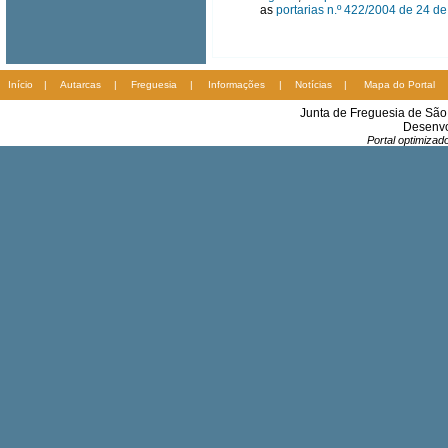
as
portarias n.º 422/2004 de 24 de 
Início
|
Autarcas
|
Freguesia
|
Informações
|
Notícias
|
Mapa do Portal
Junta de Freguesia de Sã
Desenvo
Portal optimiza