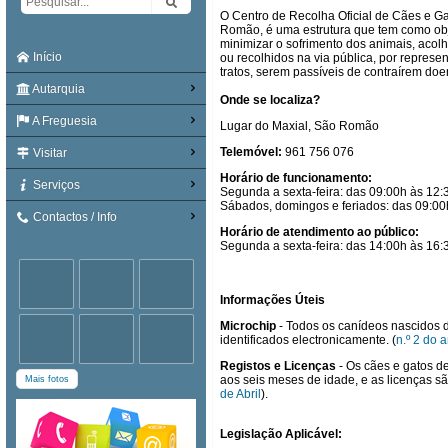
O Centro de Recolha Oficial de Cães e Ga
Romão, é uma estrutura que tem como obje
minimizar o sofrimento dos animais, acol
Início
ou recolhidos na via pública, por repres
tratos, serem passíveis de contraírem doe
Autarquia
Onde se localiza?
A Freguesia
Lugar do Maxial, São Romão
Telemóvel:
961 756 076
Visitar
Horário de funcionamento:
Serviços
Segunda a sexta-feira: das 09:00h às 12:
Sábados, domingos e feriados: das 09:00
Contactos / Info
Horário de atendimento ao público:
Segunda a sexta-feira: das 14:00h às 16:
Informações Úteis
Microchip
- Todos os canídeos nascidos d
identificados electronicamente. (
n.º 2 do 
Registos e Licenças
- Os cães e gatos d
aos seis meses de idade, e as licenças s
Mais fotos
de Abril
).
Legislação Aplicável: