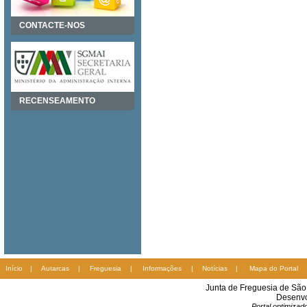
CONTACTE-NOS
RECENSEAMENTO
Início
|
Autarcas
|
Freguesia
|
Informações
|
Notícias
|
Mapa do Portal
Junta de Freguesia de Sã
Desenvo
Portal optimiza