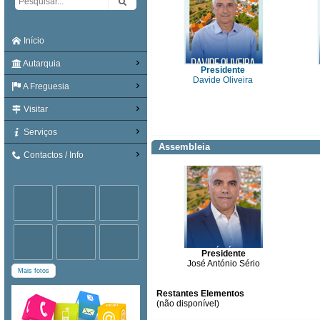
Início
Autarquia
Presidente
Davide Oliveira
A Freguesia
Visitar
Serviços
Assembleia
Contactos / Info
Presidente
José António Sério
Mais fotos
Restantes Elementos
(não disponível)